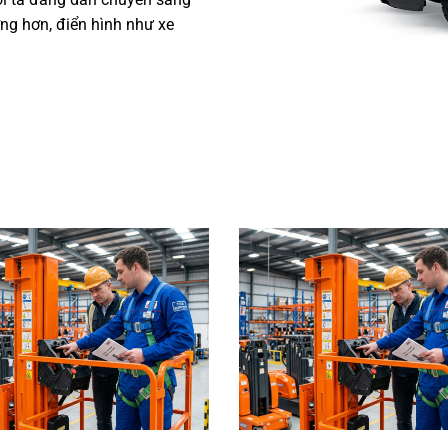
ng khói xả ra gây ô nhiễm
ời ta đang dần chuyển sang
ng hơn, điển hình như xe