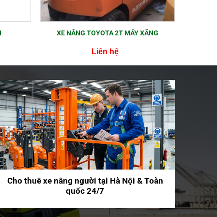
I
XE NÂNG TOYOTA 2T MÁY XĂNG
Liên hệ
Cho thuê xe nâng người tại Hà Nội & Toàn
quốc 24/7