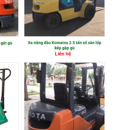
Xe nâng dầu Komatsu 2.5 tấn số sàn lốp
 gật gù
kếp gập gù
Liên hệ