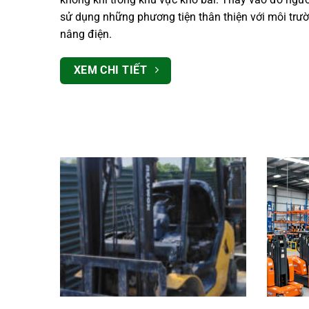
dụng xe nâng dầu đang dần được thay thế, bởi lượ
không khí trong khu vực kho bãi. Thay vào đó ngư
sử dụng những phương tiện thân thiện với môi trườ
nâng điện.
XEM CHI TIẾT