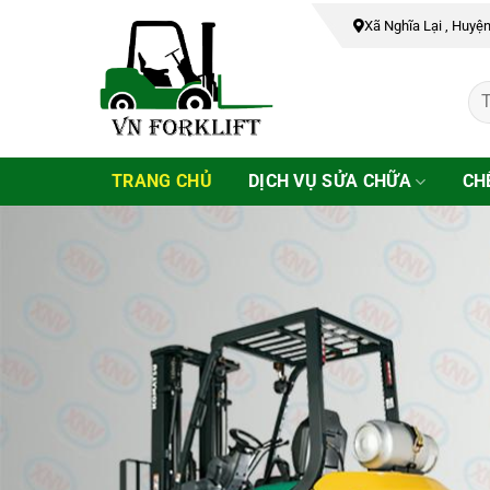
Bỏ
Xã Nghĩa Lại , Huyệ
qua
nội
dung
TRANG CHỦ
DỊCH VỤ SỬA CHỮA
CH