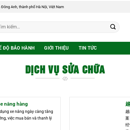
n Đông Anh, thành phố Hà Nội, Việt Nam
Ế ĐỘ BẢO HÀNH
GIỚI THIỆU
TIN TỨC
DỊCH VỤ SỬA CHỮA
xe nâng hàng
 dụng xe nâng ngày càng tăng
越
ởng, việc mua bán và thanh lý
案
经