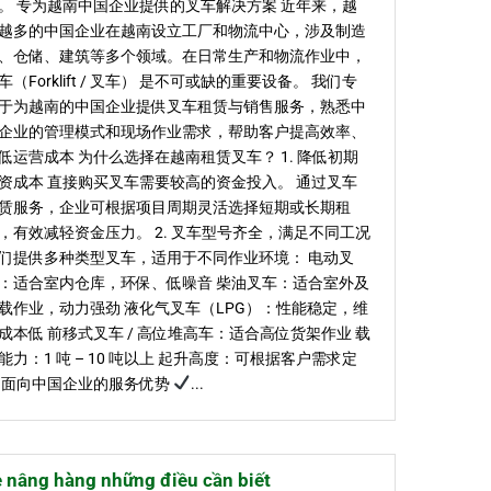
。 专为越南中国企业提供的叉车解决方案 近年来，越
越多的中国企业在越南设立工厂和物流中心，涉及制造
、仓储、建筑等多个领域。在日常生产和物流作业中，
车（Forklift / 叉车） 是不可或缺的重要设备。 我们专
于为越南的中国企业提供叉车租赁与销售服务，熟悉中
企业的管理模式和现场作业需求，帮助客户提高效率、
低运营成本 为什么选择在越南租赁叉车？ 1. 降低初期
资成本 直接购买叉车需要较高的资金投入。 通过叉车
赁服务，企业可根据项目周期灵活选择短期或长期租
，有效减轻资金压力。 2. 叉车型号齐全，满足不同工况
们提供多种类型叉车，适用于不同作业环境： 电动叉
：适合室内仓库，环保、低噪音 柴油叉车：适合室外及
载作业，动力强劲 液化气叉车（LPG）：性能稳定，维
成本低 前移式叉车 / 高位堆高车：适合高位货架作业 载
能力：1 吨 – 10 吨以上 起升高度：可根据客户需求定
 面向中国企业的服务优势
...
e nâng hàng những điều cần biết