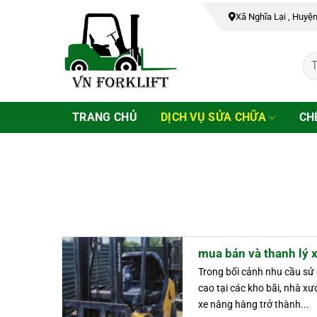
Bỏ
Xã Nghĩa Lại , Huyệ
qua
nội
dung
TRANG CHỦ
DỊCH VỤ SỬA CHỮA
CH
mua bán và thanh lý 
Trong bối cảnh nhu cầu sử
cao tại các kho bãi, nhà xư
xe nâng hàng trở thành...