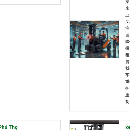
案
来
业
叉
注
国
降
投
租
赁
我
车
重
护
重
制
 Phú Thọ
x