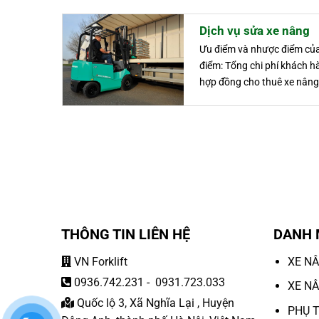
Dịch vụ sửa xe nâng
Ưu điểm và nhược điểm của
điểm: Tổng chi phí khách h
hợp đồng cho thuê xe nâng.
THÔNG TIN LIÊN HỆ
DANH
VN Forklift
XE N
0936.742.231
-
0931.723.033
XE N
Quốc lộ 3, Xã Nghĩa Lại , Huyện
PHỤ 