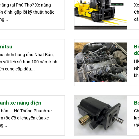
 nâng tại Phú Thọ? Xe nâng
Xe
 định, gặp lỗi kỹ thuật hoặc
Ch
g...
cá
mitsu
B
dù
dầu nhờn hàng đầu Nhật Bản,
Hi
n với lịch sử hơn 100 năm kinh
Nh
n cung cấp dầu...
kh
anh xe nâng điện
B
ơ bản – Hệ Thống Phanh xe
Ch
m tốc độ di chuyển của xe
lự
g...
th