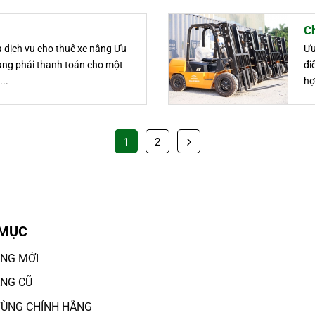
Ch
 dịch vụ cho thuê xe nâng Ưu
Ưu
àng phải thanh toán cho một
đi
..
hợ
1
2
 MỤC
ÂNG MỚI
ÂNG CŨ
TÙNG CHÍNH HÃNG