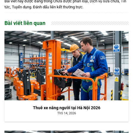
Bài viết này được đăng trong
Chưa được phân loại
,
Dịch vụ sửa chữa
,
Tin
tức
,
Tuyển dụng
. Đánh dấu
liên kết thường trực
.
Bài viết liên quan
Thuê xe nâng người tại Hà Nội 2026
Th5 14, 2026