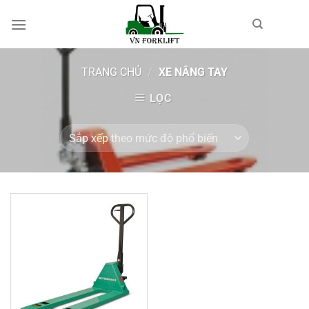
Bỏ
qua
nội
dung
TRANG CHỦ
/
XE NÂNG TAY
LỌC