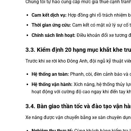
Chúng tôi tự hào cung cấp mức giá thuê cạnh tranh
Cam kết dịch vụ:
Hợp đồng ghi rõ trách nhiệm bảo
Thời gian ứng cứu:
Cam kết có mặt xử lý sự cố t
Chính sách linh hoạt:
Điều khoản đổi xe tương đ
3.3. Kiểm định 20 hạng mục khắt khe trư
Trước khi xe rời kho Đông Anh, đội ngũ kỹ thuật vi
Hệ thống an toàn:
Phanh, còi, đèn cảnh báo và 
Hệ thống vận hành:
Xích nâng, hệ thống thủy lự
hoạt động với cường độ cao ngay khi đến tay k
3.4. Bàn giao thần tốc và đào tạo vận hà
Xe nâng được vận chuyển bằng xe sàn chuyên dụng 
Nghiệm thu thực tế:
Cùng khách hàng kiểm tra lạ