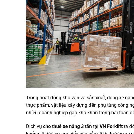
Trong hoạt động kho vận và sản xuất, dòng xe nâng 
thực phẩm, vật liệu xây dựng đến phụ tùng công ng
nhiều doanh nghiệp gặp khó khăn trong bài toán dò
Dịch vụ
cho thuê xe nâng 3 tấn
tại
VN Forklift
ra đờ
khổng lồ. Với sự am hiểu sâu sắc về thị trường xe 