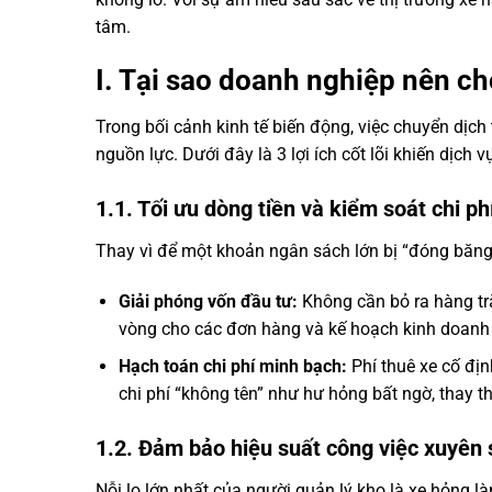
tâm.
I. Tại sao doanh nghiệp nên ch
Trong bối cảnh kinh tế biến động, việc chuyển dịc
nguồn lực. Dưới đây là 3 lợi ích cốt lõi khiến dịch 
1.1. Tối ưu dòng tiền và kiểm soát chi p
Thay vì để một khoản ngân sách lớn bị “đóng băng”
Giải phóng vốn đầu tư:
Không cần bỏ ra hàng tră
vòng cho các đơn hàng và kế hoạch kinh doanh 
Hạch toán chi phí minh bạch:
Phí thuê xe cố địn
chi phí “không tên” như hư hỏng bất ngờ, thay thế
1.2. Đảm bảo hiệu suất công việc xuyên 
Nỗi lo lớn nhất của người quản lý kho là xe hỏng 