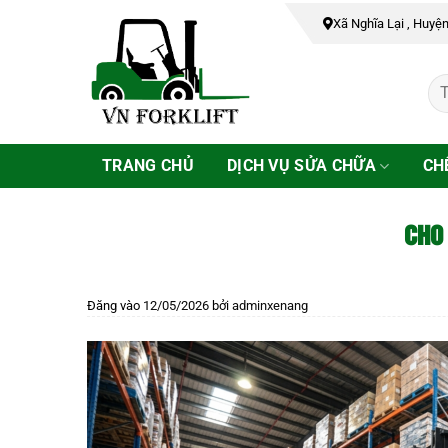
Bỏ
Xã Nghĩa Lại , Huyệ
qua
nội
dung
TRANG CHỦ
DỊCH VỤ SỬA CHỮA
CH
CHO 
Đăng vào
12/05/2026
bởi
adminxenang