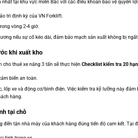
 nhất tại khu vực miền Bắc với các điều khoản bảo vệ quyền lợ
 trì định kỳ của VN Forklift.
rong vòng 2-4 giờ.
ương nếu sự cố kéo dài, đảm bảo mạch sản xuất không bị ngắt
ớc khi xuất kho
ên
cho thuê xe nâng 3 tấn
sẽ thực hiện
Checklist kiểm tra 20 hạ
cảm biến an toàn.
c, lốp xe và động cơ/bình điện. Việc kiểm tra kỹ lưỡng này đảm 
hách hàng.
nh tại chỗ
đến tận nhà máy của khách hàng đúng tiến độ cam kết. Tại đây
i tình trạng xe.