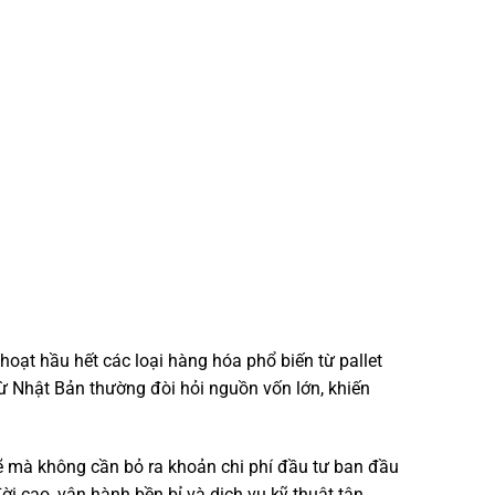
hoạt hầu hết các loại hàng hóa phổ biến từ pallet
ừ Nhật Bản thường đòi hỏi nguồn vốn lớn, khiến
 mà không cần bỏ ra khoản chi phí đầu tư ban đầu
i cao, vận hành bền bỉ và dịch vụ kỹ thuật tận