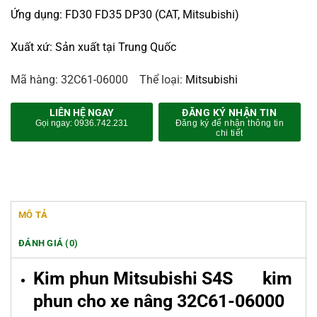
Ứng dụng: FD30 FD35 DP30 (CAT, Mitsubishi)
Xuất xứ: Sản xuất tại Trung Quốc
Mã hàng:
32C61-06000
Thể loại:
Mitsubishi
LIÊN HỆ NGAY
ĐĂNG KÝ NHẬN TIN
Gọi ngay: 0936.742.231
Đăng ký để nhận thông tin
chi tiết
MÔ TẢ
ĐÁNH GIÁ (0)
Kim phun Mitsubishi S4S kim
phun cho xe nâng 32C61-06000