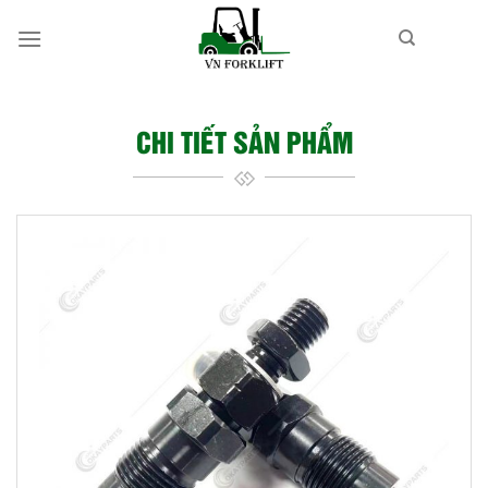
Bỏ
qua
nội
dung
CHI TIẾT SẢN PHẨM