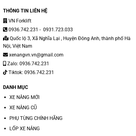
THÔNG TIN LIÊN HỆ
VN Forklift
0936.742.231
-
0931.723.033
Quốc lộ 3, Xã Nghĩa Lại , Huyện Đông Anh, thành phố Hà
Nội, Việt Nam
xenangvn.vn@gmail.com
Zalo: 0936.742.231
Tiktok: 0936.742.231
DANH MỤC
XE NÂNG MỚI
XE NÂNG CŨ
PHỤ TÙNG CHÍNH HÃNG
LỐP XE NÂNG