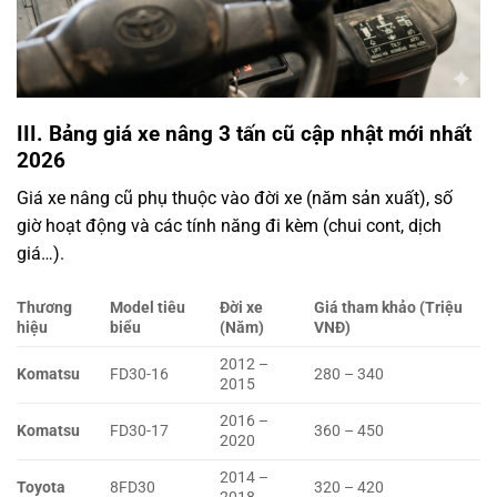
III. Bảng giá xe nâng 3 tấn cũ cập nhật mới nhất
2026
Giá xe nâng cũ phụ thuộc vào đời xe (năm sản xuất), số
giờ hoạt động và các tính năng đi kèm (chui cont, dịch
giá…).
Thương
Model tiêu
Đời xe
Giá tham khảo (Triệu
hiệu
biểu
(Năm)
VNĐ)
2012 –
Komatsu
FD30-16
280 – 340
2015
2016 –
Komatsu
FD30-17
360 – 450
2020
2014 –
Toyota
8FD30
320 – 420