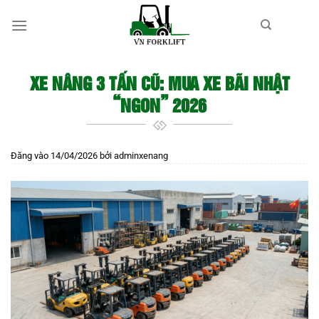
Bỏ
qua
nội
dung
XE NÂNG 3 TẤN CŨ: MUA XE BÃI NHẬT
“NGON” 2026
Đăng vào
14/04/2026
bởi
adminxenang