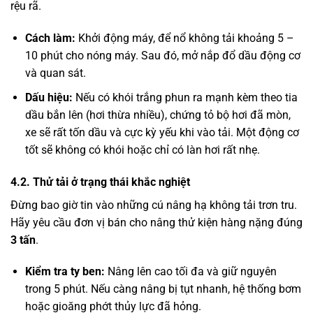
rệu rã.
Cách làm:
Khởi động máy, để nổ không tải khoảng 5 –
10 phút cho nóng máy. Sau đó, mở nắp đổ dầu động cơ
và quan sát.
Dấu hiệu:
Nếu có khói trắng phun ra mạnh kèm theo tia
dầu bắn lên (hơi thừa nhiều), chứng tỏ bộ hơi đã mòn,
xe sẽ rất tốn dầu và cực kỳ yếu khi vào tải. Một động cơ
tốt sẽ không có khói hoặc chỉ có làn hơi rất nhẹ.
4.2. Thử tải ở trạng thái khắc nghiệt
Đừng bao giờ tin vào những cú nâng hạ không tải trơn tru.
Hãy yêu cầu đơn vị bán cho nâng thử kiện hàng nặng đúng
3 tấn
.
Kiểm tra ty ben:
Nâng lên cao tối đa và giữ nguyên
trong 5 phút. Nếu càng nâng bị tụt nhanh, hệ thống bơm
hoặc gioăng phớt thủy lực đã hỏng.