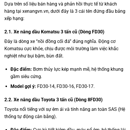
Dựa trên số liệu bán hàng và phản hồi thực tế từ khách
hàng tại xenangvn.vn, dưới đây là 3 cái tên đứng đầu bảng
xếp hạng:
2.1. Xe nâng dầu Komatsu 3 tấn cũ (Dòng FD30)
Đây là dòng xe “nồi đồng cối đá” đúng nghĩa. Động cơ
Komatsu cực khỏe, chịu được môi trường làm việc khắc
nghiệt như bụi bặm, bùn đất.
Đặc điểm:
Bơm thủy lực kép mạnh mẽ, hệ thống khung
gầm siêu cứng.
Model gợi ý:
FD30-14, FD30-16, FD30-17.
2.2. Xe nâng dầu Toyota 3 tấn cũ (Dòng 8FD30)
Toyota nổi tiếng với sự êm ái và tính năng an toàn SAS (Hệ
thống tự động cân bằng).
Đặc điểm:
Cực kỳ tiết kiệm dầu, máy nổ êm, hệ thống lái