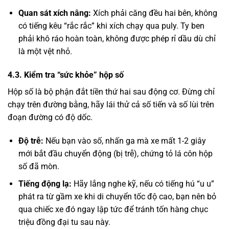
Quan sát xích nâng:
Xích phải căng đều hai bên, không
có tiếng kêu “rắc rắc” khi xích chạy qua puly. Ty ben
phải khô ráo hoàn toàn, không được phép rỉ dầu dù chỉ
là một vệt nhỏ.
4.3. Kiểm tra “sức khỏe” hộp số
Hộp số là bộ phận đắt tiền thứ hai sau động cơ. Đừng chỉ
chạy trên đường bằng, hãy lái thử cả số tiến và số lùi trên
đoạn đường có độ dốc.
Độ trễ:
Nếu bạn vào số, nhấn ga mà xe mất 1-2 giây
mới bắt đầu chuyển động (bị trễ), chứng tỏ lá côn hộp
số đã mòn.
Tiếng động lạ:
Hãy lắng nghe kỹ, nếu có tiếng hú “u u”
phát ra từ gầm xe khi di chuyển tốc độ cao, bạn nên bỏ
qua chiếc xe đó ngay lập tức để tránh tốn hàng chục
triệu đồng đại tu sau này.