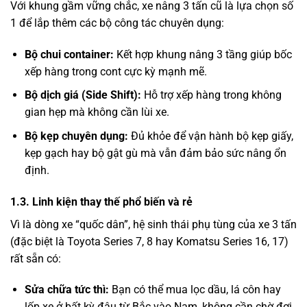
Với khung gầm vững chắc, xe nâng 3 tấn cũ là lựa chọn số
1 để lắp thêm các bộ công tác chuyên dụng:
Bộ chui container:
Kết hợp khung nâng 3 tầng giúp bốc
xếp hàng trong cont cực kỳ mạnh mẽ.
Bộ dịch giá (Side Shift):
Hỗ trợ xếp hàng trong không
gian hẹp mà không cần lùi xe.
Bộ kẹp chuyên dụng:
Đủ khỏe để vận hành bộ kẹp giấy,
kẹp gạch hay bộ gật gù mà vẫn đảm bảo sức nâng ổn
định.
1.3. Linh kiện thay thế phổ biến và rẻ
Vì là dòng xe “quốc dân”, hệ sinh thái phụ tùng của xe 3 tấn
(đặc biệt là Toyota Series 7, 8 hay Komatsu Series 16, 17)
rất sẵn có:
Sửa chữa tức thì:
Bạn có thể mua lọc dầu, lá côn hay
lốp xe ở bất kỳ đâu từ Bắc vào Nam, không cần chờ đợi