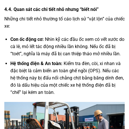
4.4. Quan sát các chi tiết nhỏ nhưng “biết nói”
Những chi tiết nhỏ thường tố cáo lịch sử “vật lộn” của chiếc
xe:
Con ốc động cơ:
Nhìn kỹ các đầu ốc xem có vết xước do
cà lê, mỏ lết tác động nhiều lần không. Nếu ốc đã bị
“toét”, nghĩa là máy đã bị can thiệp tháo mở nhiều lần.
Hệ thống điện & An toàn:
Kiểm tra đèn, còi, xi nhan và
đặc biệt là cảm biến an toàn ghế ngồi (OPS). Nếu các
hệ thống này bị đấu nối chằng chịt bằng băng dính đen,
đó là dấu hiệu của một chiếc xe hệ thống điện đã bị
“chế” lại kém an toàn.