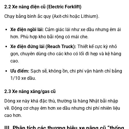
2.2 Xe nâng điện cũ (Electric Forklift)
Chạy bằng bình ắc quy (Axit-chì hoặc Lithium).
Xe điện ngồi lái:
Cảm giác lái như xe dầu nhưng êm ái
hơn. Phù hợp kho bãi rộng có mái che.
Xe điện đứng lái (Reach Truck):
Thiết kế cực kỳ nhỏ
gọn, chuyên dùng cho các kho có lối đi hẹp và kệ hàng
cao.
Ưu điểm:
Sạch sẽ, không ồn, chi phí vận hành chỉ bằng
1/10 xe dầu.
2.3 Xe nâng xăng/gas cũ
Dòng xe này khá đặc thù, thường là hàng Nhật bãi nhập
về. Động cơ chạy êm hơn xe dầu nhưng chi phí nhiên liệu
cao hơn.
III. Phân tích các thương hiệu xe nâng cũ “thống