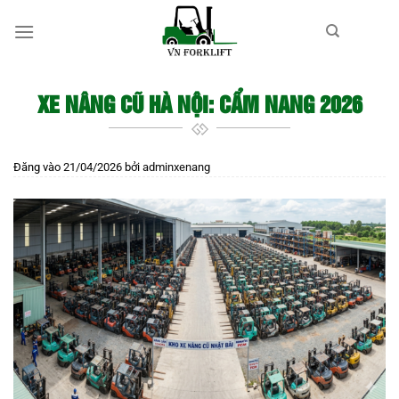
Bỏ
qua
nội
dung
XE NÂNG CŨ HÀ NỘI: CẨM NANG 2026
Đăng vào
21/04/2026
bởi
adminxenang