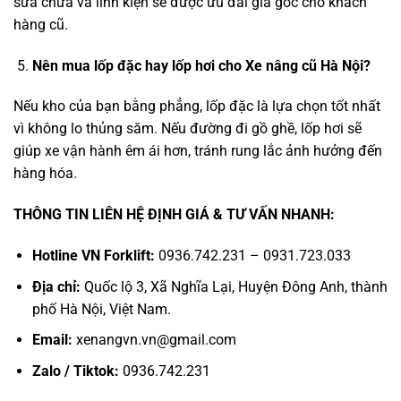
sửa chữa và linh kiện sẽ được ưu đãi giá gốc cho khách
hàng cũ.
Nên mua lốp đặc hay lốp hơi cho Xe nâng cũ Hà Nội?
Nếu kho của bạn bằng phẳng, lốp đặc là lựa chọn tốt nhất
vì không lo thủng săm. Nếu đường đi gồ ghề, lốp hơi sẽ
giúp xe vận hành êm ái hơn, tránh rung lắc ảnh hưởng đến
hàng hóa.
THÔNG TIN LIÊN HỆ ĐỊNH GIÁ & TƯ VẤN NHANH:
Hotline VN Forklift:
0936.742.231 – 0931.723.033
Địa chỉ:
Quốc lộ 3, Xã Nghĩa Lại, Huyện Đông Anh, thành
phố Hà Nội, Việt Nam.
Email:
xenangvn.vn@gmail.com
Zalo / Tiktok:
0936.742.231