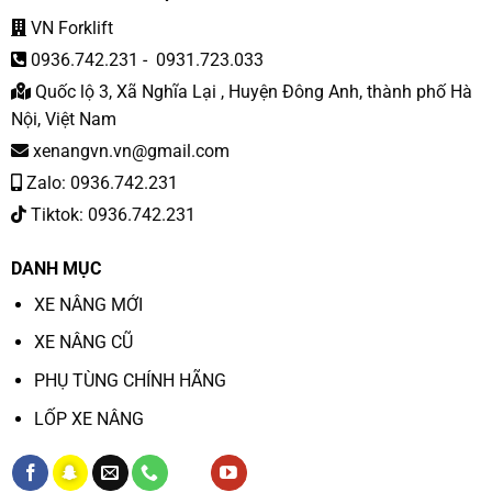
VN Forklift
0936.742.231
-
0931.723.033
Quốc lộ 3, Xã Nghĩa Lại , Huyện Đông Anh, thành phố Hà
Nội, Việt Nam
xenangvn.vn@gmail.com
Zalo: 0936.742.231
Tiktok: 0936.742.231
DANH MỤC
XE NÂNG MỚI
XE NÂNG CŨ
PHỤ TÙNG CHÍNH HÃNG
LỐP XE NÂNG