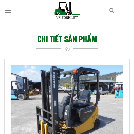
Bỏ
qua
nội
dung
CHI TIẾT SẢN PHẨM