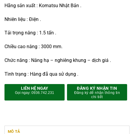
Hãng sản xuất : Komatsu Nhật Bản .
Nhiên liệu : Điện .
Tải trọng nâng : 1.5 tấn .
Chiều cao nâng : 3000 mm.
Chức năng : Nâng hạ – nghiêng khung – dịch giá .
Tình trạng : Hàng đã qua sử dụng .
LIÊN HỆ NGAY
ĐĂNG KÝ NHẬN TIN
Gọi ngay: 0936.742.231
Đăng ký để nhận thông tin
chi tiết
MÔ TẢ