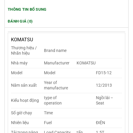
THÔNG TIN BỔ SUNG
ĐÁNH GIÁ (0)
KOMATSU
Thương hiệu /
Brand name
Nhãn hiệu
Nhà máy
Manufacturer
KOMATSU
Model
Model
FD15-12
Year of
Năm sản xuất
12/2013
manufacture
type of
Ngồi lái –
Kiểu hoạt động
operation
Seat
Số giờ chạy
Time
Nhiên liệu
Fuel
ĐIỆN
Tải trọng nâng
Load Capacity
tấn
1.5T