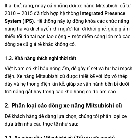
Ít ai biết rằng, ngay cả những đời xe nâng Mitsubishi cũ từ
2010 – 2015 đã tích hợp hệ thống
Integrated Presence
System (IPS)
. Hệ thống này tự động khóa các chức năng
nâng hạ và di chuyển khi người lái rời khỏi ghế, giúp giảm
thiểu tối đa tai nạn lao động – một điểm cộng lớn mà các
dòng xe cũ giá rẻ khác không có.
1.3. Khả năng thích nghi thời tiết
Việt Nam có khí hậu nóng ẩm, dễ gây rỉ sét và hư hại mạch
điện. Xe nâng Mitsubishi cũ được thiết kế với lớp vỏ thép
dày và hệ thống điện kín kẽ, giúp xe vận hành bền bỉ dưới
trời nắng gắt hay trong các kho hàng có độ ẩm cao.
2. Phân loại các dòng xe nâng Mitsubishi cũ
Để khách hàng dễ dàng lựa chọn, chúng tôi phân loại xe
dựa trên nhu cầu thực tế như sau:
2.1. Xe nâng dầu Mitsubishi cũ (Tối ưu sức mạnh)