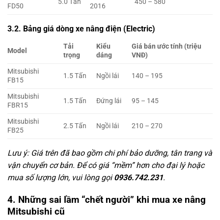
5.0 Tấn
450 – 580
FD50
2016
3.2. Bảng giá dòng xe nâng điện (Electric)
Tải
Kiểu
Giá bán ước tính (triệu
Model
trọng
dáng
VNĐ)
Mitsubishi
1.5 Tấn
Ngồi lái
140 – 195
FB15
Mitsubishi
1.5 Tấn
Đứng lái
95 – 145
FBR15
Mitsubishi
2.5 Tấn
Ngồi lái
210 – 270
FB25
Lưu ý: Giá trên đã bao gồm chi phí bảo dưỡng, tân trang và
vận chuyển cơ bản. Để có giá “mềm” hơn cho đại lý hoặc
mua số lượng lớn, vui lòng gọi
0936.742.231
.
4. Những sai lầm “chết người” khi mua xe nâng
Mitsubishi cũ