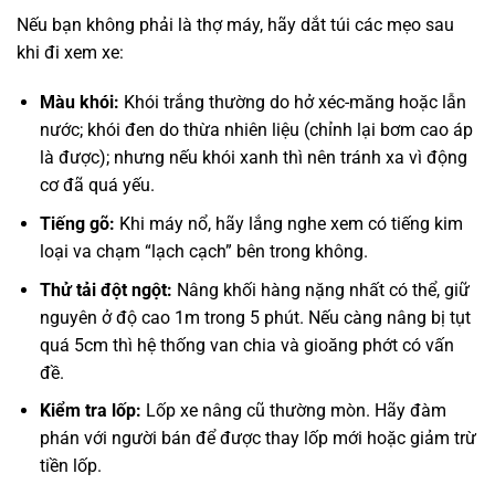
Nếu bạn không phải là thợ máy, hãy dắt túi các mẹo sau
khi đi xem xe:
Màu khói:
Khói trắng thường do hở xéc-măng hoặc lẫn
nước; khói đen do thừa nhiên liệu (chỉnh lại bơm cao áp
là được); nhưng nếu khói xanh thì nên tránh xa vì động
cơ đã quá yếu.
Tiếng gõ:
Khi máy nổ, hãy lắng nghe xem có tiếng kim
loại va chạm “lạch cạch” bên trong không.
Thử tải đột ngột:
Nâng khối hàng nặng nhất có thể, giữ
nguyên ở độ cao 1m trong 5 phút. Nếu càng nâng bị tụt
quá 5cm thì hệ thống van chia và gioăng phớt có vấn
đề.
Kiểm tra lốp:
Lốp xe nâng cũ thường mòn. Hãy đàm
phán với người bán để được thay lốp mới hoặc giảm trừ
tiền lốp.