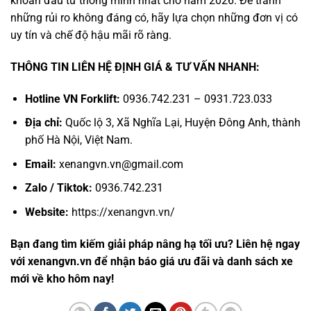
khoản đầu tư thông minh nhất cho năm 2026. Để tránh
những rủi ro không đáng có, hãy lựa chọn những đơn vị có
uy tín và chế độ hậu mãi rõ ràng.
THÔNG TIN LIÊN HỆ ĐỊNH GIÁ & TƯ VẤN NHANH:
Hotline VN Forklift:
0936.742.231 – 0931.723.033
Địa chỉ:
Quốc lộ 3, Xã Nghĩa Lại, Huyện Đông Anh, thành
phố Hà Nội, Việt Nam.
Email:
xenangvn.vn@gmail.com
Zalo / Tiktok:
0936.742.231
Website:
https://xenangvn.vn/
Bạn đang tìm kiếm giải pháp nâng hạ tối ưu? Liên hệ ngay
với xenangvn.vn để nhận báo giá ưu đãi và danh sách xe
mới về kho hôm nay!