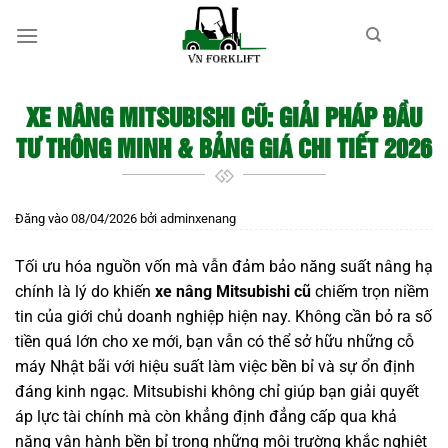
Bỏ
qua
nội
dung
XE NÂNG MITSUBISHI CŨ: GIẢI PHÁP ĐẦU
TƯ THÔNG MINH & BẢNG GIÁ CHI TIẾT 2026
Đăng vào
08/04/2026
bởi
adminxenang
Tối ưu hóa nguồn vốn mà vẫn đảm bảo năng suất nâng hạ
chính là lý do khiến
xe nâng Mitsubishi cũ
chiếm trọn niềm
tin của giới chủ doanh nghiệp hiện nay. Không cần bỏ ra số
tiền quá lớn cho xe mới, bạn vẫn có thể sở hữu những cỗ
máy Nhật bãi với hiệu suất làm việc bền bỉ và sự ổn định
đáng kinh ngạc. Mitsubishi không chỉ giúp bạn giải quyết
áp lực tài chính mà còn khẳng định đẳng cấp qua khả
năng vận hành bền bỉ trong những môi trường khắc nghiệt