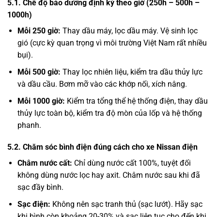
5.1. Chế độ bảo dưỡng định kỳ theo giờ (250h – 500h –
1000h)
Mỗi 250 giờ:
Thay dầu máy, lọc dầu máy. Vệ sinh lọc
gió (cực kỳ quan trọng vì môi trường Việt Nam rất nhiều
bụi).
Mỗi 500 giờ:
Thay lọc nhiên liệu, kiểm tra dầu thủy lực
và dầu cầu. Bơm mỡ vào các khớp nối, xích nâng.
Mỗi 1000 giờ:
Kiểm tra tổng thể hệ thống điện, thay dầu
thủy lực toàn bộ, kiểm tra độ mòn của lốp và hệ thống
phanh.
5.2. Chăm sóc bình điện đúng cách cho xe Nissan điện
Châm nước cất:
Chỉ dùng nước cất 100%, tuyệt đối
không dùng nước lọc hay axit. Châm nước sau khi đã
sạc đầy bình.
Sạc điện:
Không nên sạc tranh thủ (sạc lướt). Hãy sạc
khi bình còn khoảng 20-30% và sạc liên tục cho đến khi