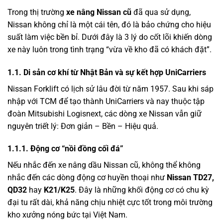
Trong thị trường
xe nâng Nissan cũ
đã qua sử dụng,
Nissan không chỉ là một cái tên, đó là bảo chứng cho hiệu
suất làm việc bền bỉ. Dưới đây là 3 lý do cốt lõi khiến dòng
xe này luôn trong tình trạng “vừa về kho đã có khách đặt”.
1.1. Di sản cơ khí từ Nhật Bản và sự kết hợp UniCarriers
Nissan Forklift có lịch sử lâu đời từ năm 1957. Sau khi sáp
nhập với TCM để tạo thành UniCarriers và nay thuộc tập
đoàn Mitsubishi Logisnext, các dòng xe Nissan vẫn giữ
nguyên triết lý: Đơn giản – Bền – Hiệu quả.
1.1.1. Động cơ “nồi đồng cối đá”
Nếu nhắc đến xe nâng dầu Nissan cũ, không thể không
nhắc đến các dòng động cơ huyền thoại như
Nissan TD27,
QD32
hay
K21/K25
. Đây là những khối động cơ có chu kỳ
đại tu rất dài, khả năng chịu nhiệt cực tốt trong môi trường
kho xưởng nóng bức tại Việt Nam.