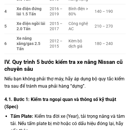
Xe điện đứng
2016 –
Bình điện >
4
140 – 190
lái 1.5 Tấn
2019
80%
Xe điện ngồi lái
2015 –
Công nghệ
5
210 – 270
2.0 Tấn
2017
AC
Xe nâng
2012 –
Kèm bộ
6
xăng/gas 2.5
180 – 240
2015
dịch giá
Tấn
IV. Quy trình 5 bước kiểm tra xe nâng Nissan cũ
chuyên sâu
Nếu bạn không phải thợ máy, hãy áp dụng bộ quy tắc kiểm
tra sau để tránh mua phải hàng “dựng”.
4.1. Bước 1: Kiểm tra ngoại quan và thông số kỹ thuật
(Spec)
Tấm Plate:
Kiểm tra đời xe (Year), tải trọng nâng và tâm
tải. Nếu tấm plate bị mờ hoặc có dấu hiệu đóng lại, hãy