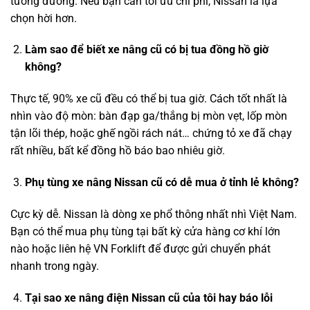
tương đương. Nếu bạn cần tối ưu chi phí, Nissan là lựa
chọn hời hơn.
Làm sao để biết xe nâng cũ có bị tua đồng hồ giờ
không?
Thực tế, 90% xe cũ đều có thể bị tua giờ. Cách tốt nhất là
nhìn vào độ mòn: bàn đạp ga/thắng bị mòn vẹt, lốp mòn
tận lõi thép, hoặc ghế ngồi rách nát… chứng tỏ xe đã chạy
rất nhiều, bất kể đồng hồ báo bao nhiêu giờ.
Phụ tùng xe nâng Nissan cũ có dễ mua ở tỉnh lẻ không?
Cực kỳ dễ. Nissan là dòng xe phổ thông nhất nhì Việt Nam.
Bạn có thể mua phụ tùng tại bất kỳ cửa hàng cơ khí lớn
nào hoặc liên hệ VN Forklift để được gửi chuyển phát
nhanh trong ngày.
Tại sao xe nâng điện Nissan cũ của tôi hay báo lỗi