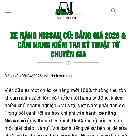
Bỏ
qua
nội
dung
XE NÂNG NISSAN CŨ: BẢNG GIÁ 2026 &
CẨM NANG KIỂM TRA KỸ THUẬT TỪ
CHUYÊN GIA
Đăng vào
08/04/2026
bởi
adminxenang
Việc đầu tư một chiếc xe nâng mới 100% thường tiêu tốn
khoản ngân sách lớn, có thể lên tới hàng tỷ đồng, khiến
nhiều chủ doanh nghiệp SMEs tại Việt Nam phải đắn đo.
Trong bối cảnh tối ưu hóa chi phí vận hành,
xe nâng
Nissan cũ
(nay thuộc liên minh UniCarriers) nổi lên như
một giải pháp “vàng”. Với danh tiếng về sự bền bỉ, dễ sửa
chữa và hệ thống an toàn vượt trội, Nissan chiếm lĩnh hơn