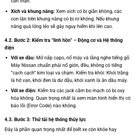
cẩn thận.
Xích và khung nâng:
Xem xích có bị giãn không, các
con lăn trên khung nâng có bị rơ không. Nếu khung
nâng quá lỏng lẻo sẽ gây nguy hiểm khi lên cao.
4.2. Bước 2: Kiểm tra “linh hồn” – Động cơ và Hệ thống
điện
Với xe dầu:
Mở nắp capo, nổ máy và lắng nghe tiếng gõ.
Máy Nissan chuẩn phải nổ giòn, đều, không có tiếng
“cạch cạch” kim loại va chạm. Kiểm tra khói: Khói trắng
là hở van, khói đen là dư dầu, khói xanh là ăn dầu máy.
Với xe điện:
Kiểm tra các jack cắm bo mạch có bị oxy
hóa không. Quan trọng nhất là xem màn hình hiển thị có
báo lỗi (Error Code) nào không.
4.3. Bước 3: Thử tải hệ thống thủy lực
Đây là phần quan trọng nhất để biết xe còn khỏe hay