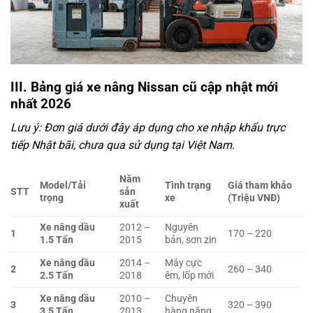
III. Bảng giá xe nâng Nissan cũ cập nhật mới
nhất 2026
Lưu ý: Đơn giá dưới đây áp dụng cho xe nhập khẩu trực
tiếp Nhật bãi, chưa qua sử dụng tại Việt Nam.
Năm
Model/Tải
Tình trạng
Giá tham khảo
STT
sản
trọng
xe
(Triệu VNĐ)
xuất
Xe nâng dầu
2012 –
Nguyên
1
170 – 220
1.5 Tấn
2015
bản, sơn zin
Xe nâng dầu
2014 –
Máy cực
2
260 – 340
2.5 Tấn
2018
êm, lốp mới
Xe nâng dầu
2010 –
Chuyên
3
320 – 390
3.5 Tấn
2013
hàng nặng