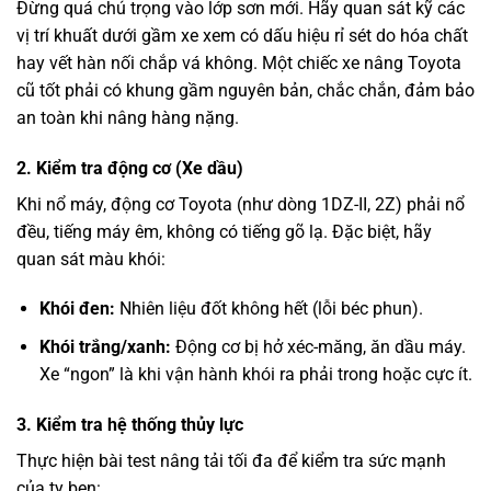
Đừng quá chú trọng vào lớp sơn mới. Hãy quan sát kỹ các
vị trí khuất dưới gầm xe xem có dấu hiệu rỉ sét do hóa chất
hay vết hàn nối chắp vá không. Một chiếc xe nâng Toyota
cũ tốt phải có khung gầm nguyên bản, chắc chắn, đảm bảo
an toàn khi nâng hàng nặng.
2. Kiểm tra động cơ (Xe dầu)
Khi nổ máy, động cơ Toyota (như dòng 1DZ-II, 2Z) phải nổ
đều, tiếng máy êm, không có tiếng gõ lạ. Đặc biệt, hãy
quan sát màu khói:
Khói đen:
Nhiên liệu đốt không hết (lỗi béc phun).
Khói trắng/xanh:
Động cơ bị hở xéc-măng, ăn dầu máy.
Xe “ngon” là khi vận hành khói ra phải trong hoặc cực ít.
3. Kiểm tra hệ thống thủy lực
Thực hiện bài test nâng tải tối đa để kiểm tra sức mạnh
của ty ben: