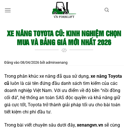
Bỏ
qua
nội
dung
XE NÂNG TOYOTA CŨ: KINH NGHIỆM CHỌN
MUA VÀ BẢNG GIÁ MỚI NHẤT 2026
Đăng vào
08/04/2026
bởi
adminxenang
Trong phân khúc xe nâng đã qua sử dụng,
xe nâng Toyota
cũ
luôn là cái tên đứng đầu danh sách tìm kiếm của các
doanh nghiệp Việt Nam. Với ưu điểm về độ bền “nồi đồng
cối đá”, hệ thống an toàn SAS độc quyền và khả năng giữ
giá cực tốt, Toyota trở thành giải pháp tối ưu cho bài toán
tiết kiệm chi phí đầu tư.
Trong bài viết chuyên sâu dưới đây,
xenangvn.vn
sẽ cùng