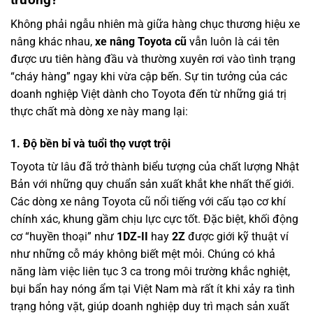
Không phải ngẫu nhiên mà giữa hàng chục thương hiệu xe
nâng khác nhau,
xe nâng Toyota cũ
vẫn luôn là cái tên
được ưu tiên hàng đầu và thường xuyên rơi vào tình trạng
“cháy hàng” ngay khi vừa cập bến. Sự tin tưởng của các
doanh nghiệp Việt dành cho Toyota đến từ những giá trị
thực chất mà dòng xe này mang lại:
1. Độ bền bỉ và tuổi thọ vượt trội
Toyota từ lâu đã trở thành biểu tượng của chất lượng Nhật
Bản với những quy chuẩn sản xuất khắt khe nhất thế giới.
Các dòng xe nâng Toyota cũ nổi tiếng với cấu tạo cơ khí
chính xác, khung gầm chịu lực cực tốt. Đặc biệt, khối động
cơ “huyền thoại” như
1DZ-II
hay
2Z
được giới kỹ thuật ví
như những cỗ máy không biết mệt mỏi. Chúng có khả
năng làm việc liên tục 3 ca trong môi trường khắc nghiệt,
bụi bẩn hay nóng ẩm tại Việt Nam mà rất ít khi xảy ra tình
trạng hỏng vặt, giúp doanh nghiệp duy trì mạch sản xuất